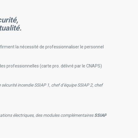
urité
,
ualité.
firment la nécessité de professionnaliser le personnel
La réglementatio
de sécurité.
des professionnelles (carte pro. délivré par le CNAPS)
Une forte croiss
offrent des ouv
 sécurité incendie SSIAP 1, chef d’équipe SSIAP 2, chef
Les centres de 
d’équipe SSIAP 2
Nous avons l’ob
tations électriques
, des modules complémentaires
SSIAP
Nous assurons é
complémentair
En activité depui