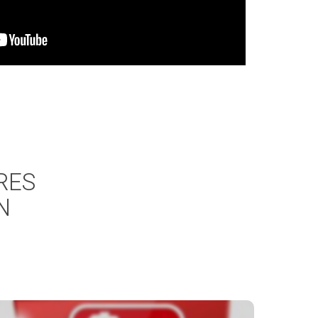
RES
N